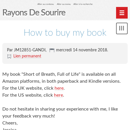
Aller au contenu
Aller au menu
Aller à la recherche
Rayons De Sourire
Home
How to buy my book
Mon
Archives
le
me
Biblio Muco
Par JM12851-GANDI,
mercredi 14 novembre 2018
.
Lien permanent
My book "Short of Breath, Full of Life" is available on all
Amazon platforms, in both paperback and Kindle versions.
For the UK website, click
here
.
For the US website, click
here
.
Do not hesitate in sharing your experience with me, I like
your feedback very much!
Cheers,