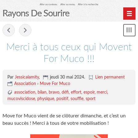
Aller au contenu
Aller au menu
Aller à la recherche
Rayons De Sourire
Home
-
Mon
Archives
le
me
Merci à tous ceux qui Movent
Biblio Muco
For Muco !!!
Par
Jessicalamity
,
jeudi 30 mai 2024
.
Lien permanent
Association
›
Move For Muco
association
bilan
bravo
défi
effort
espoir
merci
mucoviscidose
physique
positif
souffle
sport
Move for Muco vient de se clôturer dimanche, et c’est un
beau succès ! Merci à tous de votre mobilisation !