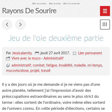
Aller au contenu
Aller au menu
Aller à la recherche
Rayons De Sourire
Home
-
Mon
Archives
le
me
Jeu de l'oie deuxième partie
Biblio Muco
Par
Jessicalamity
,
jeudi 27 avril 2017
.
Lien permanent
Vivre avec la muco
›
Administratif
administratif
combat
fatigue
invalidité
maladie
mi-temps
mucoviscidose
projet
travail
Il y a des jours où je me demande si je ne viens pas d'une
autre planète, tellement j'ai l'impression d'avoir des
préoccupations extraordinaires au sens le plus strict du
terme : elles sortent de l'ordinaire, voire même elles sortent
de l'univers connu. En cette période d'élections, certains se