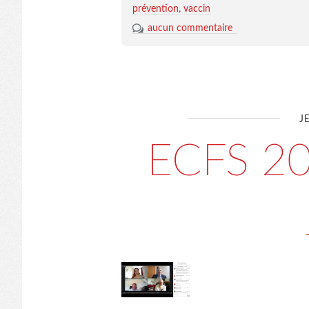
prévention
vaccin
aucun commentaire
J
ECFS 20