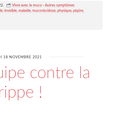
22
.
Vivre avec la muco
›
Autres symptômes
le
invisible
maladie
mucoviscidose
physique
piqûre
DI 18 NOVEMBRE 2021
ipe contre la
rippe !