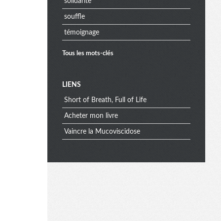
solidarite
souffle
témoignage
Tous les mots-clés
M
LIENS
Short of Breath, Full of Life
e
Acheter mon livre
Vaincre la Mucoviscidose
n
u