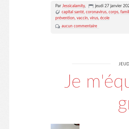
Par
Jessicalamity
,
jeudi 27 janvier 20
capital santé
coronavirus
corps
famil
prévention
vaccin
virus
école
aucun commentaire
JEU
Je m'équ
g