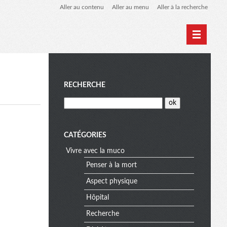
Aller au contenu
Aller au menu
Aller à la recherche
Home
Archives
Biblio Muco
M
RECHERCHE
e
CATÉGORIES
Vivre avec la muco
n
Penser à la mort
Aspect physique
u
Hôpital
Recherche