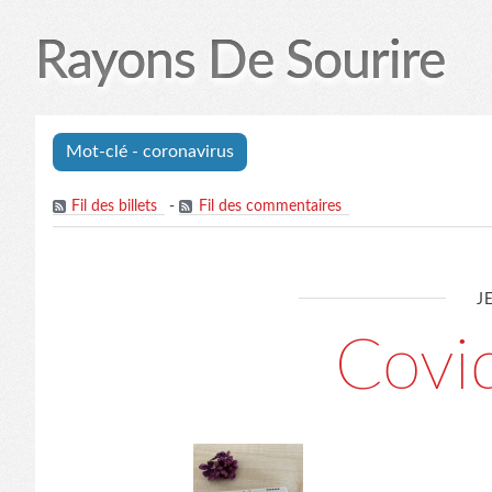
Rayons De Sourire
Mot-clé - coronavirus
Fil des billets
-
Fil des commentaires
J
Covid