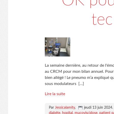
OK pour
tec
La semaine dernière, au retour de l'ém
au CRCM pour mon bilan annuel. Pour l
bien allégé ! Le pneumo m’a expliqué que
sous modulateurs
[…]
Lire la suite
Par
Jessicalamity
,
jeudi 13 juin 2024
.
diabète
hopital
mucoviscidose
patient p