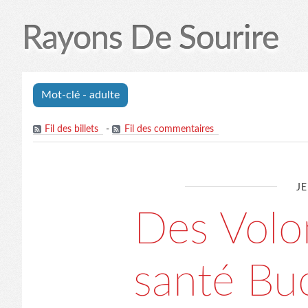
Rayons De Sourire
Mot-clé - adulte
Fil des billets
-
Fil des commentaires
JE
Des Volon
santé Bu