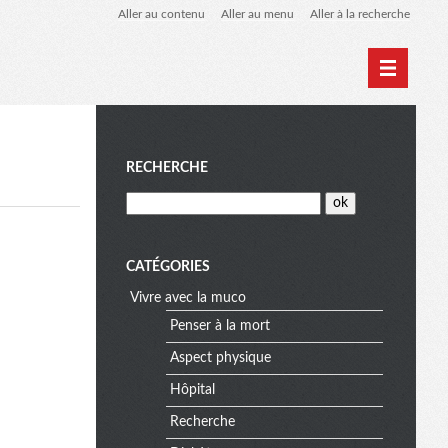
Aller au contenu
Aller au menu
Aller à la recherche
Home
Archives
Biblio Muco
M
RECHERCHE
e
CATÉGORIES
Vivre avec la muco
n
Penser à la mort
Aspect physique
u
Hôpital
Recherche