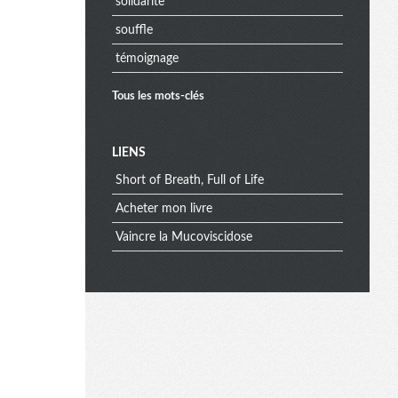
solidarite
souffle
témoignage
Tous les mots-clés
M
LIENS
Short of Breath, Full of Life
e
Acheter mon livre
Vaincre la Mucoviscidose
n
u